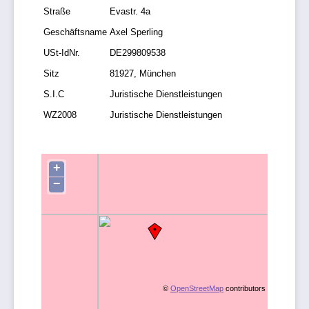
Straße
Evastr. 4a
Geschäftsname
Axel Sperling
USt-IdNr.
DE299809538
Sitz
81927, München
S.I.C
Juristische Dienstleistungen
WZ2008
Juristische Dienstleistungen
+
−
©
OpenStreetMap
contributors