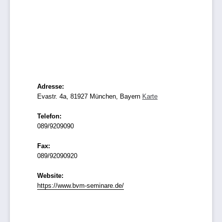
Adresse:
Evastr. 4a, 81927 München, Bayern
Karte
Telefon:
089/9209090
Fax:
089/92090920
Website:
https://www.bvm-seminare.de/