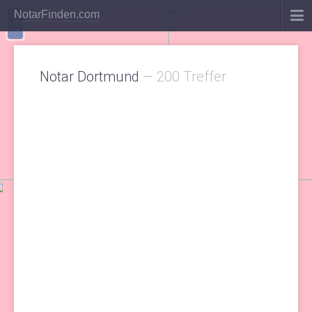
+
NotarFinden.com
−
Notar Dortmund
—
200 Treffer