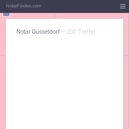
+
NotarFinden.com
−
Notar Düsseldorf
—
200 Treffer