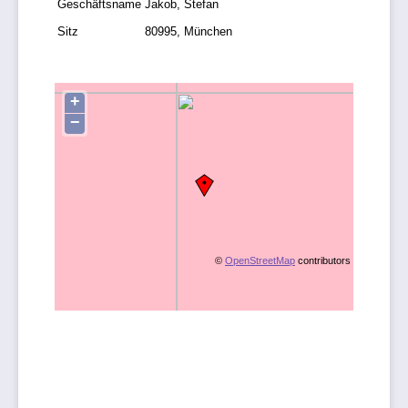
Geschäftsname
Jakob, Stefan
Sitz
80995, München
+
−
©
OpenStreetMap
contributors