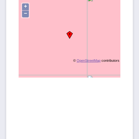
+
−
©
OpenStreetMap
contributors