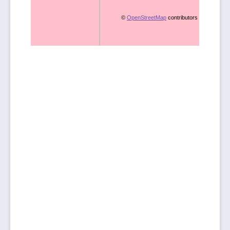
©
OpenStreetMap
contributors