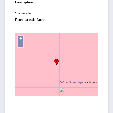
Description
Stichwörter
Rechtsanwalt, Notar
+
−
©
OpenStreetMap
contributors