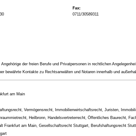
Fax:
30
0711/30589311
 Angehörige der freien Berufe und Privatpersonen in rechtlichen Angelegenhei
er bewährte Kontakte zu Rechtsanwälten und Notaren innerhalb und außerha
nkfurt am Main
aftungsrecht, Vermögensrecht, Immobilienwirtschaftsrecht, Juristen, Immobil
raummietrecht, Heilbronn, Handelsvertreterrecht, Öffentliches Baurecht, Fac
t Frankfurt am Main, Gesellschaftsrecht Stuttgart, Berufshaftungsrecht Stuttg
gart