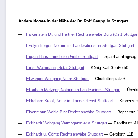
Andere Notare in der Nähe der Dr. Rolf Gaupp in Stuttgart
Falkenstein Dr. und Partner Rechtsanwälte Büro (Ost) Stuttgar
Evelyn Berger, Notarin im Landesdienst in Stuttgart Stuttgart
—
Eugen Haas Immobilien-GmbH Stuttgart
— Sparrhärmlingweg 
Ernst Weinmann, Notar Stuttgart
— König-Karl-Straße 50
Ellwanger Wolfgang Notar Stuttgart
— Charlottenplatz 6
Elisabeth Metzger, Notarin im Landesdienst Stuttgart
— Überki
Ekkehard Krapf, Notar im Landesdienst Stuttgart
— Kronenstr
Eisenmann-Wahle-Birk Rechtsanwälte Stuttgart
— Bopserstr. 
Eckhardt Wolfgang Vermögensverw. Stuttgart
— Paprikastr. 4
Eckhardt u. Göritz Rechtsanwälte Stuttgart
— Gerokstr. 11B