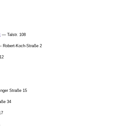
t
— Talstr. 108
 Robert-Koch-Straße 2
12
nger Straße 15
aße 34
17
1