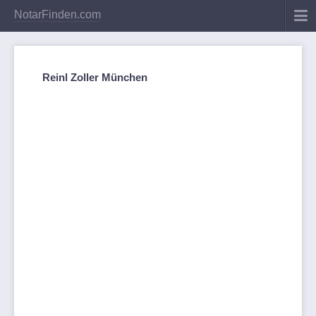
NotarFinden.com
Reinl Zoller München