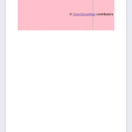
©
OpenStreetMap
contributors