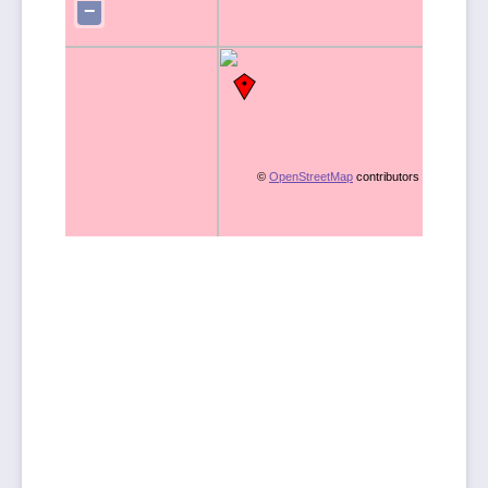
−
©
OpenStreetMap
contributors