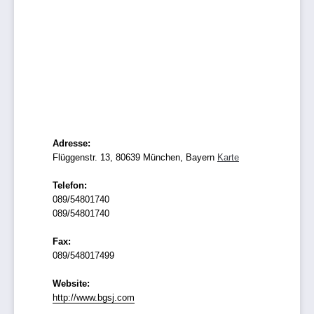
Adresse:
Flüggenstr. 13, 80639 München, Bayern
Karte
Telefon:
089/54801740
089/54801740
Fax:
089/548017499
Website:
http://www.bgsj.com