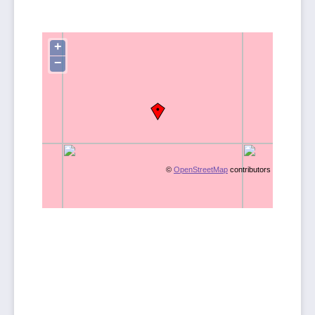
+
−
©
OpenStreetMap
contributors