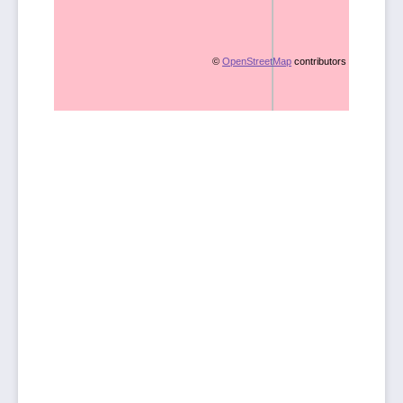
©
OpenStreetMap
contributors