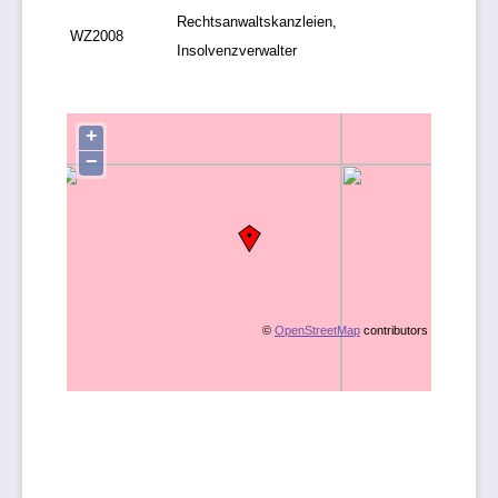
Rechtsanwaltskanzleien,
WZ2008
Insolvenzverwalter
+
−
©
OpenStreetMap
contributors