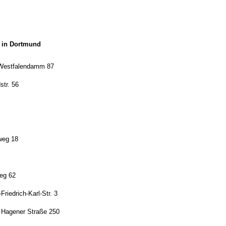
t in Dortmund
estfalendamm 87
tr. 56
eg 18
eg 62
riedrich-Karl-Str. 3
Hagener Straße 250