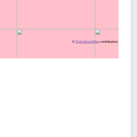
©
OpenStreetMap
contributors