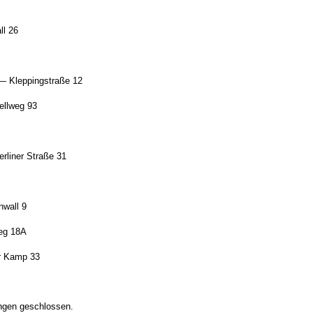
l 26
 Kleppingstraße 12
ellweg 93
rliner Straße 31
wall 9
eg 18A
 Kamp 33
ngen geschlossen.