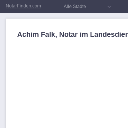
NotarFinden.com
Alle Städte
Achim Falk, Notar im Landesdien