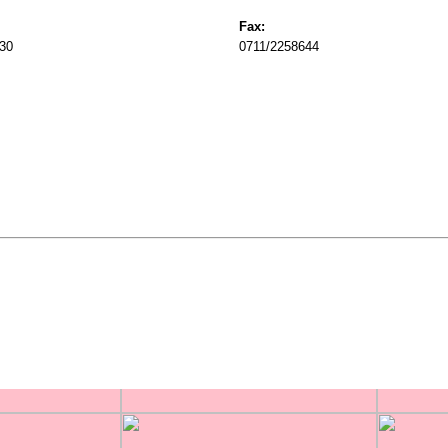
Fax:
30
0711/2258644