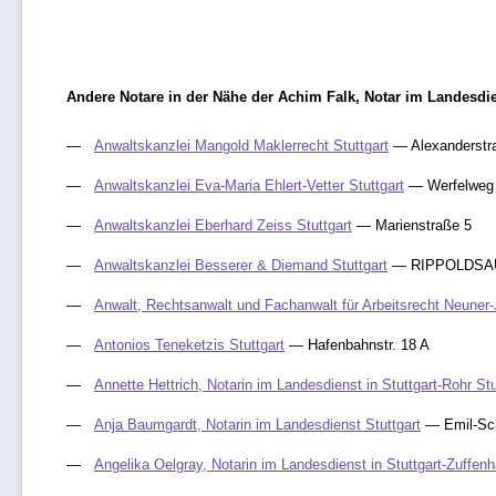
Andere Notare in der Nähe der Achim Falk, Notar im Landesdien
Anwaltskanzlei Mangold Maklerrecht Stuttgart
— Alexanderstr
Anwaltskanzlei Eva-Maria Ehlert-Vetter Stuttgart
— Werfelweg
Anwaltskanzlei Eberhard Zeiss Stuttgart
— Marienstraße 5
Anwaltskanzlei Besserer & Diemand Stuttgart
— RIPPOLDSAU
Anwalt, Rechtsanwalt und Fachanwalt für Arbeitsrecht Neuner-J
Antonios Teneketzis Stuttgart
— Hafenbahnstr. 18 A
Annette Hettrich, Notarin im Landesdienst in Stuttgart-Rohr Stu
Anja Baumgardt, Notarin im Landesdienst Stuttgart
— Emil-Sch
Angelika Oelgray, Notarin im Landesdienst in Stuttgart-Zuffen