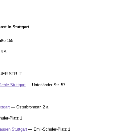
st in Stuttgart
aße 155
 4 A
ER STR. 2
ehle Stuttgart
— Unterländer Str. 57
ttgart
— Osterbronnstr. 2 a
uler-Platz 1
hausen Stuttgart
— Emil-Schuler-Platz 1