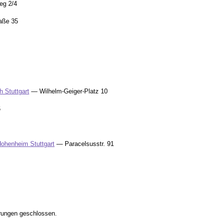
eg 2/4
aße 35
h Stuttgart
— Wilhelm-Geiger-Platz 10
6
ohenheim Stuttgart
— Paracelsusstr. 91
rungen geschlossen.