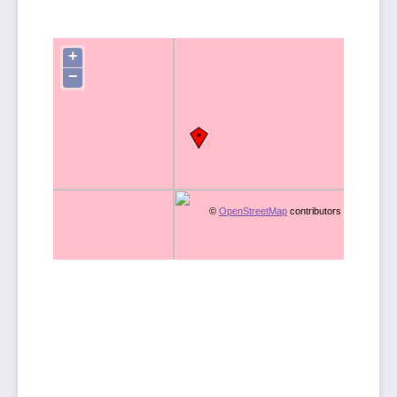
+
−
©
OpenStreetMap
contributors