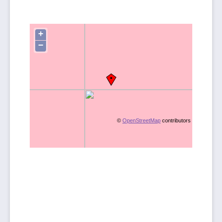
+
−
©
OpenStreetMap
contributors