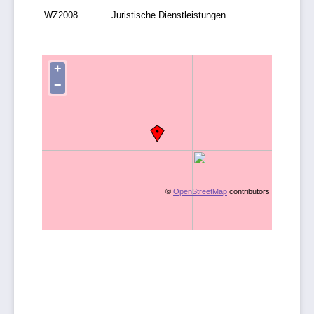
WZ2008
Juristische Dienstleistungen
+
−
©
OpenStreetMap
contributors