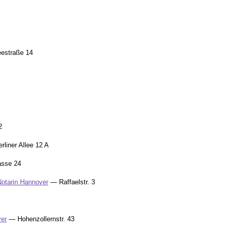
estraße 14
2
liner Allee 12 A
asse 24
 Notarin Hannover
— Raffaelstr. 3
ver
— Hohenzollernstr. 43