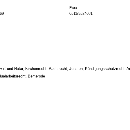
Fax:
69
0511/9524081
t und Notar, Kirchenrecht, Pachtrecht, Juristen, Kündigungsschutzrecht, Arb
dualarbeitsrecht, Bemerode