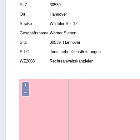
PLZ
30539
Ort
Hannover
Straße
Wülfeler Str. 12
Geschäftsname
Werner Siebert
Sitz
30539, Hannover
S.I.C
Juristische Dienstleistungen
WZ2008
Rechtsanwaltskanzleien
+
−