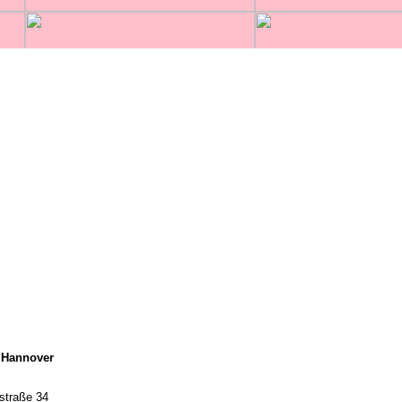
n Hannover
traße 34